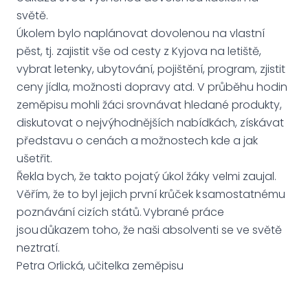
světě.
Úkolem bylo naplánovat dovolenou na vlastní
pěst, tj. zajistit vše od cesty z Kyjova na letiště,
vybrat letenky, ubytování, pojištění, program, zjistit
ceny jídla, možnosti dopravy atd. V průběhu hodin
zeměpisu mohli žáci srovnávat hledané produkty,
diskutovat o nejvýhodnějších nabídkách, získávat
představu o cenách a možnostech kde a jak
ušetřit.
Řekla bych, že takto pojatý úkol žáky velmi zaujal.
Věřím, že to byl jejich první krůček k samostatnému
poznávání cizích států. Vybrané práce
jsou důkazem toho, že naši absolventi se ve světě
neztratí.
Petra Orlická, učitelka zeměpisu