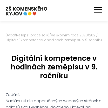
Úvod
/
Nejlepší práce žáků
/
Ve školním roce 2020/2021
/
Digitální kompetence v hodinách zeměpisu v 9. ročníku
Digitální kompetence v
hodinách zeměpisu v 9.
ročníku
Zadání:
Naplánuj si dle doporučených webových stránek a
odkazů svou vysněnou dovolenou kdekoli na