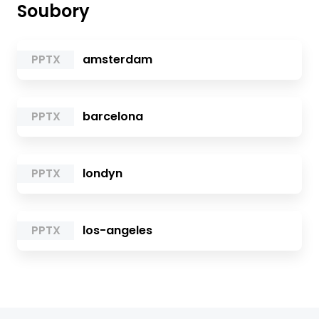
Soubory
PPTX
amsterdam
PPTX
barcelona
PPTX
londyn
PPTX
los-angeles