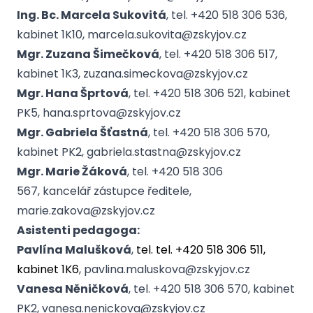
Ing. Bc. Marcela Sukovitá
, tel. +420 518 306 536,
kabinet 1K10, marcela.sukovita@zskyjov.cz
Mgr. Zuzana Šimečková
, tel. +420 518 306 517,
kabinet 1K3, zuzana.simeckova@zskyjov.cz
Mgr. Hana Šprtová
, tel. +420 518 306 521, kabinet
PK5, hana.sprtova@zskyjov.cz
Mgr. Gabriela Šťastná
, tel. +420 518 306 570,
kabinet PK2, gabriela.stastna@zskyjov.cz
Mgr. Marie Žáková
, tel. +420 518 306
567, kancelář zástupce ředitele,
marie.zakova@zskyjov.cz
Asistenti pedagoga:
Pavlína Malušková
,
tel. tel. +420 518 306 511,
kabinet 1K6
, pavlina.maluskova@zskyjov.cz
Vanesa Něničková
, tel. +420 518 306 570, kabinet
PK2, vanesa.nenickova@zskyjov.cz