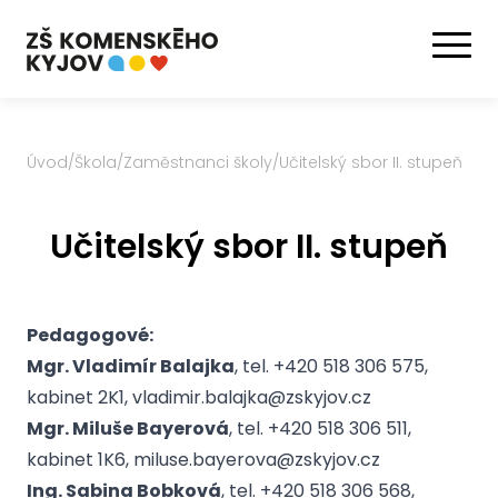
Úvod
/
Škola
/
Zaměstnanci školy
/
Učitelský sbor II. stupeň
Učitelský sbor II. stupeň
Pedagogové:
Mgr. Vladimír Balajka
, tel. +420 518 306 575,
kabinet 2K1, vladimir.balajka@zskyjov.cz
Mgr. Miluše Bayerová
, tel. +420 518 306 511,
kabinet 1K6, miluse.bayerova@zskyjov.cz
Ing. Sabina Bobková
, tel. +420 518 306 568,