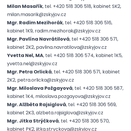
Milan Masařík
, tel. +420 518 306 518, kabinet SK2,
milan.masarik@zskyjov.cz
Mgr. Radim Mezihorák
, tel. +420 518 306 516,
kabinet 1K9, radim.mezihorak@zskyjov.cz
Mgr. Pavlína Navrátilová
, tel +420 518 306 571,
kabinet 2K2, pavlina.navratilova@zskyjov.cz
Yvetta Nel, MA
, tel. +420 518 306 574, kabinet 1K5,
yvetta.nel@zskyjov.cz
Mgr. Petra Orlická
, tel. +420 518 306 571, kabinet
2K2, petra.orlicka@zskyjov.cz
Mgr. Miloslava Požgayová
, tel. +420 518 306 587,
kabinet 1K4, miloslava.pozgayova@zskyjov.cz
Mgr. Alžběta Rajsiglová
, tel. +420 518 306 569,
kabinet 2K3, alzbeta.rajsiglova@zskyjov.cz
Mgr. Jitka Strýčková
, tel. +420 518 306 570,
kabinet PK2, jitka.stryckova@zskyjov.cz