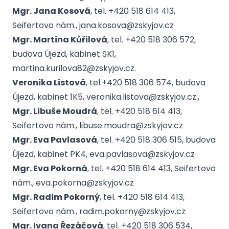
Mgr. Jana Kosová
, tel. +420 518 614 413,
Seifertovo nám., jana.kosova@zskyjov.cz
Mgr. Martina Kůřilová
, tel. +420 518 306 572,
budova Újezd, kabinet SK1,
martina.kurilova82@zskyjov.cz.
Veronika Listová
, tel.+420 518 306 574, budova
Újezd, kabinet 1K5, veronika.listova@zskyjov.cz.,
Mgr. Libuše Moudrá
, tel. +420 518 614 413,
Seifertovo nám., libuse.moudra@zskyjov.cz
Mgr. Eva Pavlasová
, tel. +420 518 306 515, budova
Újezd, kabinet PK4, eva.pavlasova@zskyjov.cz
Mgr. Eva Pokorná
, tel. +420 518 614 413, Seifertovo
nám., eva.pokorna@zskyjov.cz
Mgr. Radim Pokorný
, tel. +420 518 614 413,
Seifertovo nám., radim.pokorny@zskyjov.cz
Mgr. Ivana Řezáčová
, tel. +420 518 306 534,