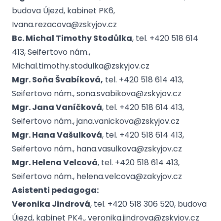
budova Újezd, kabinet PK6,
Ivana.rezacova@zskyjov.cz
Bc. Michal Timothy Stodůlka
, tel. +420 518 614
413, Seifertovo nám.,
Michal.timothy.stodulka@zskyjov.cz
Mgr. Soňa Švabíková,
tel. +420 518 614 413,
Seifertovo nám., sona.svabikova@zskyjov.cz
Mgr. Jana Vaníčková
, tel. +420 518 614 413,
Seifertovo nám., jana.vanickova@zskyjov.cz
Mgr. Hana Vašulková
, tel. +420 518 614 413,
Seifertovo nám., hana.vasulkova@zskyjov.cz
Mgr. Helena Velcová
, tel. +420 518 614 413,
Seifertovo nám., helena.velcova@zakyjov.cz
Asistenti pedagoga:
Veronika Jindrová
, tel. +420 518 306 520, budova
Újezd, kabinet PK4., veronika.jindrova@zskyjov.cz