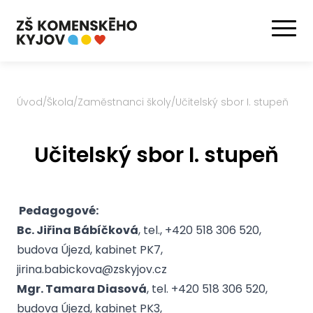
Úvod
/
Škola
/
Zaměstnanci školy
/
Učitelský sbor I. stupeň
Učitelský sbor I. stupeň
Pedagogové:
Bc. Jiřina Bábíčková
, tel., +420 518 306 520,
budova Újezd, kabinet PK7,
jirina.babickova@zskyjov.cz
Mgr. Tamara Diasová
, tel. +420 518 306 520,
budova Újezd, kabinet PK3,