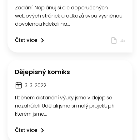
Zadání: Naplánuj si dle doporučených
webových stránek a odkazů svou vysněnou
dovolenou kdekoli na…
Číst více
4x
Dějepisný komiks
3. 3. 2022
I během distanční výuky jsme v dějepise
nezaháleli. Udělali jsme si malý projekt, při
kterém jsme…
Číst více