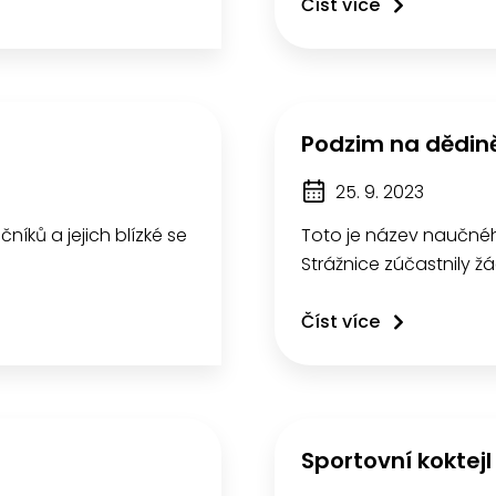
Číst více
Podzim na dědin
25. 9. 2023
čníků a jejich blízké se
Toto je název naučné
Strážnice zúčastnily žáci
Číst více
Sportovní koktejl