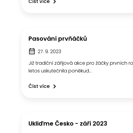
Číst více
Pasování prvňáčků
27. 9. 2023
Již tradiční zářijová akce pro žáčky prvních ro
letos uskutečnila poněkud…
Číst více
Ukliďme Česko - září 2023