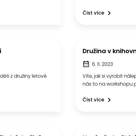
Číst více
í
Družina v knihov
6. 11. 2023
 děti z družiny letové
Víte, jak si vyrobit ná
nás to na workshopu 
Číst více