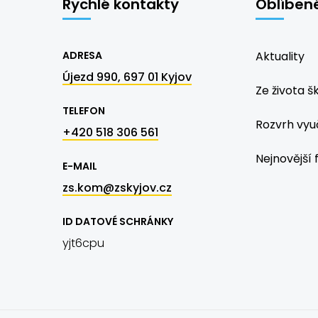
Rychlé kontakty
Oblíben
ADRESA
Aktuality
Újezd 990, 697 01 Kyjov
Ze života š
TELEFON
Rozvrh vyu
+420 518 306 561
Nejnovější 
E-MAIL
zs.kom@zskyjov.cz
ID DATOVÉ SCHRÁNKY
yjt6cpu