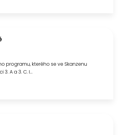
ě
ho programu, kterého se ve Skanzenu
 3. A a 3. C. I…