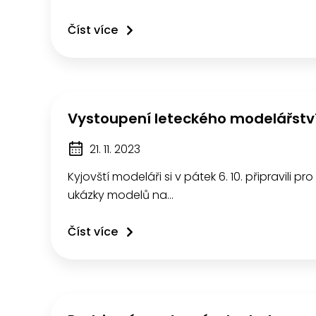
Číst více
Vystoupení leteckého modelářstv
21. 11. 2023
Kyjovští modeláři si v pátek 6. 10. připravili pro
ukázky modelů na…
Číst více