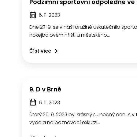
Podzimní sportovní odpoledne ve š
6. 11. 2023
Dne 27. 9. se v naší družině uskutečnilo spo
hokejbalovém hřišti u městského…
Číst více
9. D v Brně
6. 11. 2023
Úterý 26. 9. 2023 byl krásný slunečný den. A v 
vydala na poznávací exkurzi…