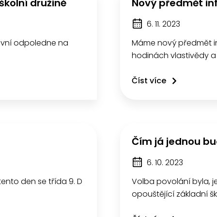
kolní družině
Nový předmět inf
6. 11. 2023
rtovní odpoledne na
Máme nový předmět inf
hodinách vlastivědy 
Číst více
Čím já jednou b
6. 10. 2023
tento den se třída 9. D
Volba povolání byla, 
opouštějící základní 