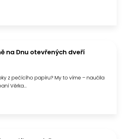
ně na Dnu otevřených dveří
lepky z pečícího papíru? My to víme – naučila
paní Věrka…