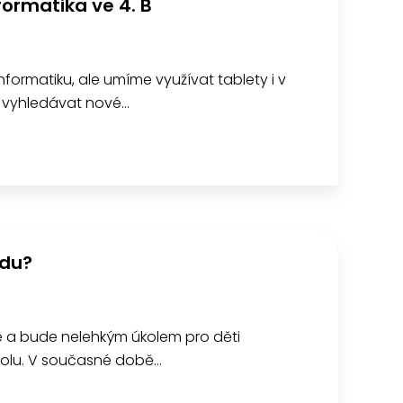
ormatika ve 4. B
ormatiku, ale umíme využívat tablety i v
a vyhledávat nové…
udu?
je a bude nelehkým úkolem pro děti
školu. V současné době…