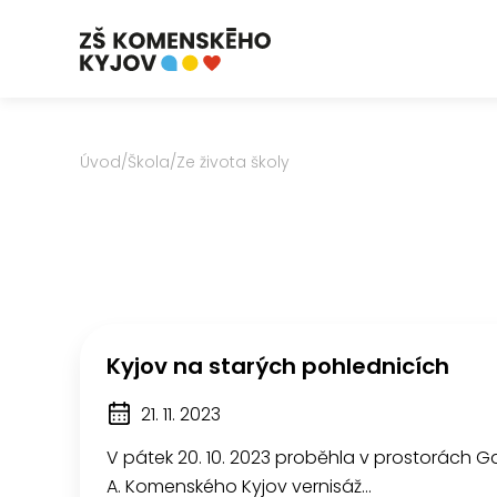
Úvod
/
Škola
/
Ze života školy
Kyjov na starých pohlednicích
21. 11. 2023
V pátek 20. 10. 2023 proběhla v prostorách Gale
A. Komenského Kyjov vernisáž…