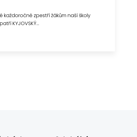
eré každoročně zpestří žákům naší školy
 patří KYJOVSKÝ…