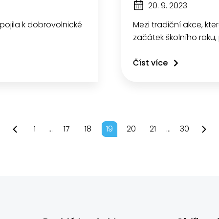
20. 9. 2023
řipojila k dobrovolnické
Mezi tradiční akce, kt
začátek školního roku,
Číst více
1
...
17
18
19
20
21
...
30