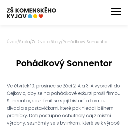
Úvod
/
Škola
/
Ze života školy
/
Pohádkový Sonnentor
Pohádkový Sonnentor
Ve čtvrtek 19. prosince se žáci 2. A a 3. A vypravili do
Čejkovic, aby se na pohádkové exkurzi prošli firmou
Sonnentor, seznámili se s její historií a formou
divadla s postavičkami, které pak hledali během
prohlídky. Děti postupně ochutnaly čaj z místní
výrobny, seznámily se s bylinkami, které se k výrobě