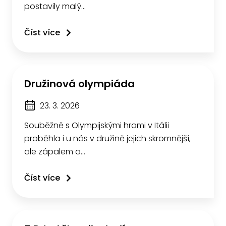
postavily malý…
Číst více
Družinová olympiáda
23. 3. 2026
Souběžně s Olympijskými hrami v Itálii
proběhla i u nás v družině jejich skromnější,
ale zápalem a…
Číst více