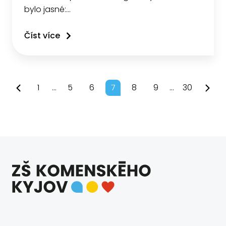
bylo jasné:…
Číst více
1
...
5
6
7
8
9
...
30