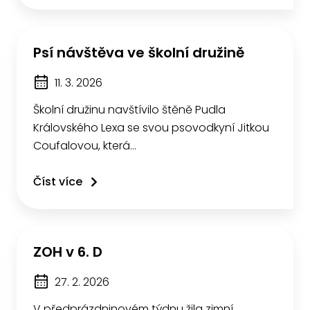
Psí návštěva ve školní družině
11. 3. 2026
Školní družinu navštívilo štěně Pudla
Královského Lexa se svou psovodkyní Jitkou
Coufalovou, která…
Číst více
ZOH v 6. D
27. 2. 2026
V předprázdninovém týdnu žila zimní