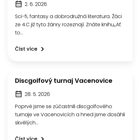
2. 6. 2026
Sci-fi, fantasy a dobrodružná literatura. Žáci
ze 4.C již tyto žánry rozeznají. Znáte knihu,,Ať
to…
Číst více
Discgolfový turnaj Vacenovice
28. 5. 2026
Poprvé jsme se zúčastnili discgolfového
turnaje ve Vacenovicích a hned jsme dosáhli
skvělých…
Číst více