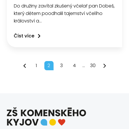
Do družiny zavítal zkušený včelař pan Dobeš,
který dětem poodhalil tajemství včelího
království a…
Číst více
1
2
3
4
...
30