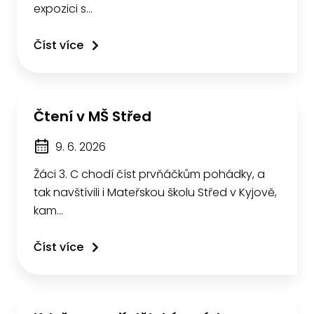
expozici s…
Číst více
Čtení v MŠ Střed
9. 6. 2026
Žáci 3. C chodí číst prvňáčkům pohádky, a
tak navštívili i Mateřskou školu Střed v Kyjově,
kam…
Číst více