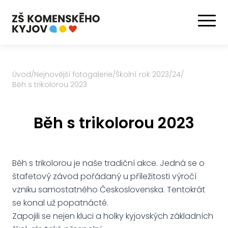
Úvod
/
Nejnovější fotogalerie
/
Školní rok 2023/24
/
Běh s trikolorou 2023
Běh s trikolorou 2023
Běh s trikolorou je naše tradiční akce. Jedná se o
štafetový závod pořádaný u příležitosti výročí
vzniku samostatného Československa. Tentokrát
se konal už popatnácté.
Zapojili se nejen kluci a holky kyjovských základních