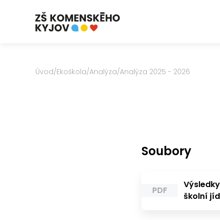
Úvod
/
Ekoškola
/
Analýza
/
Analýza 2025 - 2026
Soubory
Výsledky
PDF
školní jí