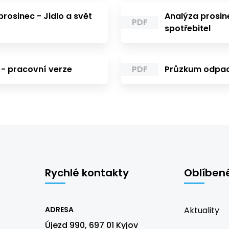
prosinec - Jidlo a svět
Analýza prosin
PDF
spotřebitel
- pracovní verze
PDF
Průzkum odpa
Rychlé kontakty
Oblíben
ADRESA
Aktuality
Újezd 990, 697 01 Kyjov