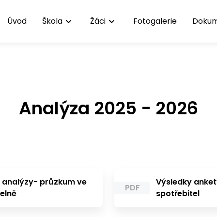
Úvod
Škola
Žáci
Fotogalerie
Doku
Analýza 2025 - 2026
 analýzy- průzkum ve
Výsledky anket
PDF
delně
spotřebitel