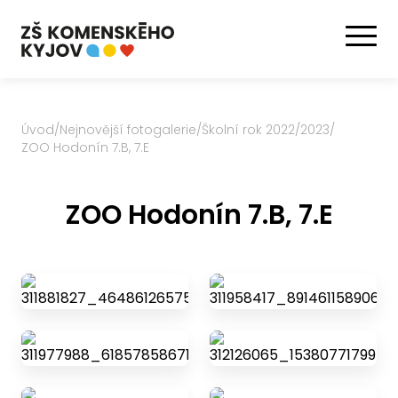
Úvod
/
Nejnovější fotogalerie
/
Školní rok 2022/2023
/
ZOO Hodonín 7.B, 7.E
ZOO Hodonín 7.B, 7.E