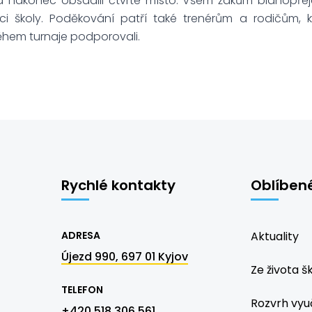
li a nakonec obsadili čtvrté místo. Všem žákům blahop
ci školy. Poděkování patří také trenérům a rodičům, kt
během turnaje podporovali.
Rychlé kontakty
Oblíben
ADRESA
Aktuality
Újezd 990, 697 01 Kyjov
Ze života š
TELEFON
Rozvrh vyu
+420 518 306 561