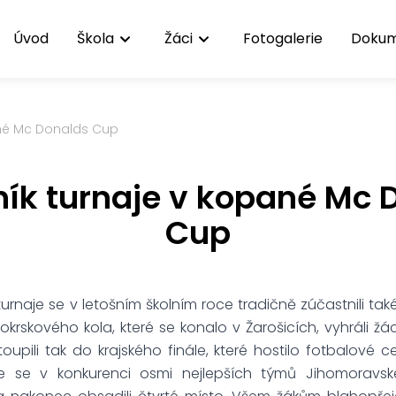
Úvod
Škola
Žáci
Fotogalerie
Doku
ané Mc Donalds Cup
čník turnaje v kopané Mc 
Cup
urnaje se v letošním školním roce tradičně zúčastnili také 
okrskového kola, které se konalo v Žarošicích, vyhráli žác
oupili tak do krajského finále, které hostilo fotbalové 
de se v konkurenci osmi nejlepších týmů Jihomoravsk