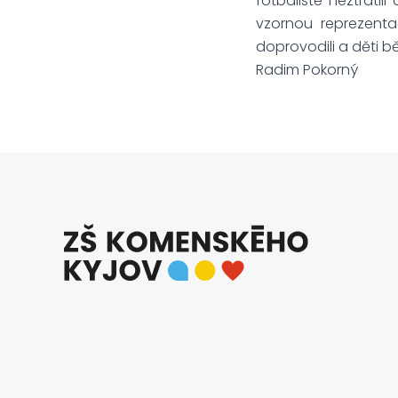
fotbalisté neztrati
vzornou reprezenta
doprovodili a děti 
Radim Pokorný