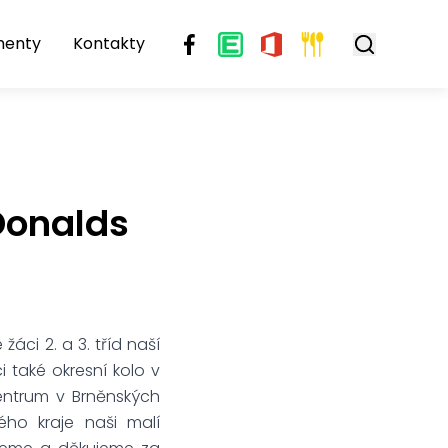
menty
Kontakty
Donalds
žáci 2. a 3. tříd naší
i také okresní kolo v
centrum v Brněnských
ého kraje naši malí