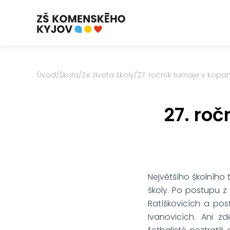
Úvod
/
Škola
/
Ze života školy
/
27. ročník turnaje v kop
27. ro
Největšího školního t
školy. Po postupu z 
Ratíškovicích a post
Ivanovicích. Ani z