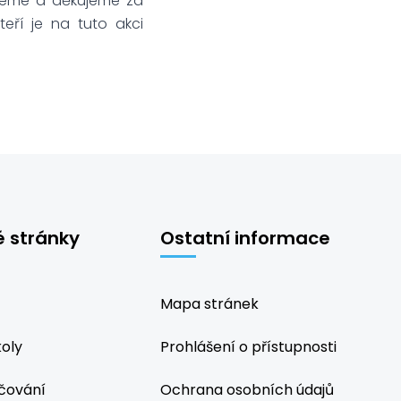
řejeme a děkujeme za
eří je na tuto akci
é stránky
Ostatní informace
Mapa stránek
koly
Prohlášení o přístupnosti
čování
Ochrana osobních údajů