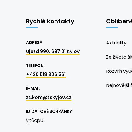
Rychlé kontakty
Oblíben
ADRESA
Aktuality
Újezd 990, 697 01 Kyjov
Ze života š
TELEFON
Rozvrh vyu
+420 518 306 561
Nejnovější 
E-MAIL
zs.kom@zskyjov.cz
ID DATOVÉ SCHRÁNKY
yjt6cpu