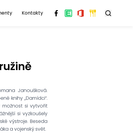
menty
Kontakty
ružině
ě Romana Janoušková.
bené knihy „Damídci“.
 možnost si vytvořit
žnější si vyzkoušely
ské výstroje. Beseda
ka a vojenský svět.