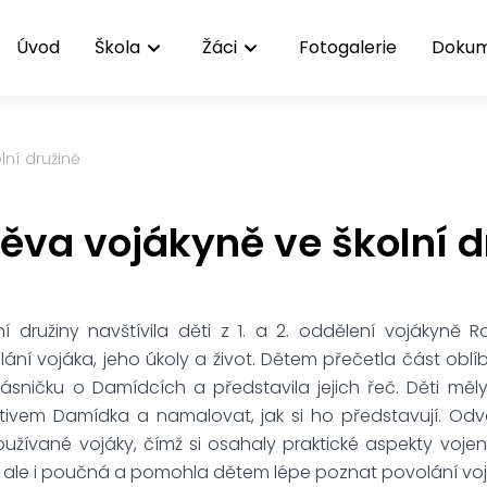
Úvod
Škola
Žáci
Fotogalerie
Doku
lní družině
ěva vojákyně ve školní d
lní družiny navštívila děti z 1. a 2. oddělení vojákyn
lání vojáka, jeho úkoly a život. Dětem přečetla část oblí
básničku o Damídcích a představila jejich řeč. Děti měly
tivem Damídka a namalovat, jak si ho představují. Odvá
žívané vojáky, čímž si osahaly praktické aspekty vojen
 ale i poučná a pomohla dětem lépe poznat povolání vojá