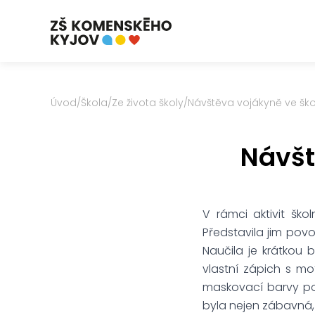
Úvod
/
Škola
/
Ze života školy
/
Návštěva vojákyně ve ško
Návšt
V rámci aktivit ško
Představila jim povo
Naučila je krátkou 
vlastní zápich s mo
maskovací barvy pou
byla nejen zábavná,