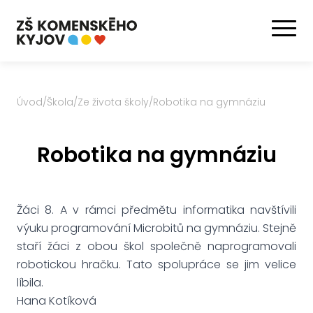
Úvod
/
Škola
/
Ze života školy
/
Robotika na gymnáziu
Robotika na gymnáziu
Žáci 8. A v rámci předmětu informatika navštívili
výuku programování Microbitů na gymnáziu. Stejně
staří žáci z obou škol společně naprogramovali
robotickou hračku. Tato spolupráce se jim velice
líbila.
Hana Kotíková