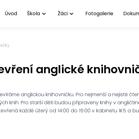
Úvod
Škola
Žáci
Fotogalerie
Doku
ničky
evření anglické knihovni
evíráme anglickou knihovničku. Pro nejmenší a nejisté čte
ch knih. Pro starší děti budou připraveny knihy v angličtin
evřená každé úterý od 14:00 do 15:00 v kabinetu 1K5 a