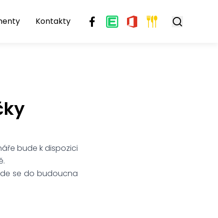
menty
Kontakty
čky
náře bude k dispozici
ě.
 bude se do budoucna