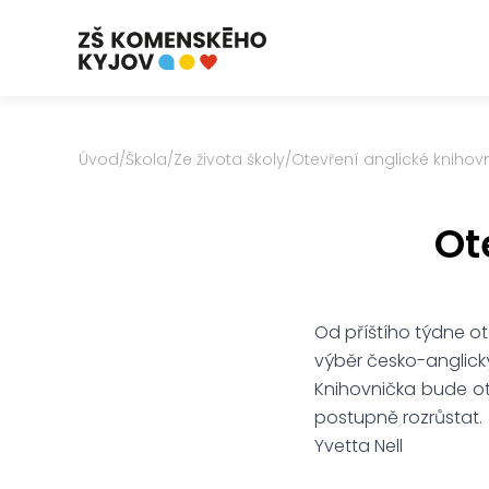
Úvod
/
Škola
/
Ze života školy
/
Otevření anglické knihov
Ot
Od příštího týdne ot
výběr česko-anglický
Knihovnička bude ot
postupně rozrůstat.
Yvetta Nell