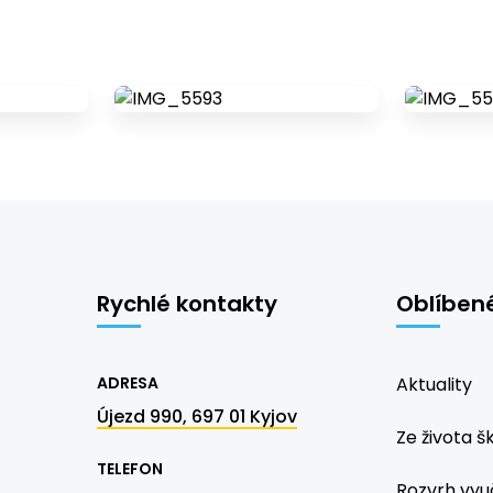
Rychlé kontakty
Oblíben
ADRESA
Aktuality
Újezd 990, 697 01 Kyjov
Ze života š
TELEFON
Rozvrh vyu