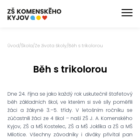
Úvod
/
Škola
/
Ze života školy
/
Běh s trikolorou
Běh s trikolorou
Dne 24. října se jako každý rok uskutečnil štafetový
běh základních škol, ve kterém si své síly poměřili
žáci a žákyně 3.–5. třídy. V letošním ročníku se
zúčastnili žáci ze 4 škol – naší ZŠ J. A. Komenského
Kyjov, ZŠ a MŠ Kostelec, ZŠ a MŠ Joklíka a ZŠ a MŠ
Milotice. Všechny závodníky i diváky přivítal pan