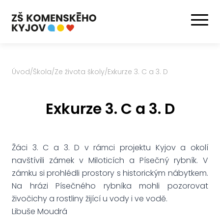
Úvod
/
Škola
/
Ze života školy
/
Exkurze 3. C a 3. D
Exkurze 3. C a 3. D
Žáci 3. C a 3. D v rámci projektu Kyjov a okolí
navštívili zámek v Miloticích a Písečný rybník. V
zámku si prohlédli prostory s historickým nábytkem.
Na hrázi Písečného rybníka mohli pozorovat
živočichy a rostliny žijící u vody i ve vodě.
Libuše Moudrá