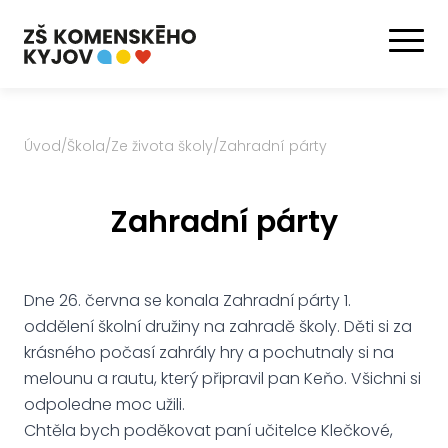
Úvod
/
Škola
/
Ze života školy
/
Zahradní párty
Zahradní párty
Dne 26. června se konala Zahradní párty 1.
oddělení školní družiny na zahradě školy. Děti si za
krásného počasí zahrály hry a pochutnaly si na
melounu a rautu, který připravil pan Keňo. Všichni si
odpoledne moc užili.
Chtěla bych poděkovat paní učitelce Klečkové,