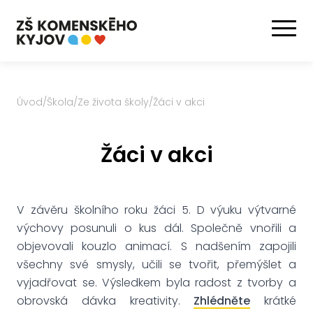
Úvod
/
Škola
/
Ze života školy
/
Žáci v akci
Žáci v akci
V závěru školního roku žáci 5. D výuku výtvarné
výchovy posunuli o kus dál. Společně vnořili a
objevovali kouzlo animací. S nadšením zapojili
všechny své smysly, učili se tvořit, přemýšlet a
vyjadřovat se. Výsledkem byla radost z tvorby a
obrovská dávka kreativity.
Zhlédněte
krátké