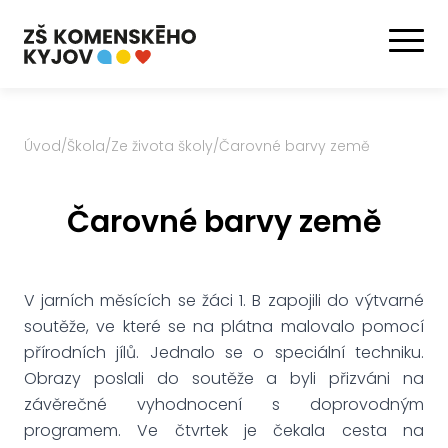
Úvod
/
Škola
/
Ze života školy
/
Čarovné barvy země
Čarovné barvy země
V jarních měsících se žáci 1. B zapojili do výtvarné
soutěže, ve které se na plátna malovalo pomocí
přírodních jílů. Jednalo se o speciální techniku.
Obrazy poslali do soutěže a byli přizváni na
závěrečné vyhodnocení s doprovodným
programem. Ve čtvrtek je čekala cesta na