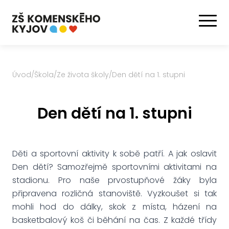
Úvod
/
Škola
/
Ze života školy
/
Den dětí na 1. stupni
Den dětí na 1. stupni
Děti a sportovní aktivity k sobě patří. A jak oslavit
Den dětí? Samozřejmě sportovními aktivitami na
stadionu. Pro naše prvostupňové žáky byla
připravena rozličná stanoviště. Vyzkoušet si tak
mohli hod do dálky, skok z místa, házení na
basketbalový koš či běhání na čas. Z každé třídy