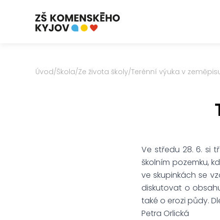
Úvod
/
Škola
/
Ze života školy
/
Terénní výuka v zeměpis
Ve středu 28. 6. si 
školním pozemku, kde
ve skupinkách se vzo
diskutovat o obsah
také o erozi půdy. Dl
Petra Orlická