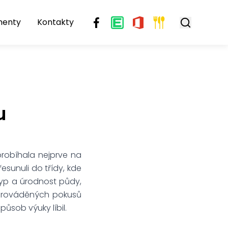
menty
Kontakty
u
probíhala nejprve na
esunuli do třídy, kde
typ a úrodnost půdy,
 prováděných pokusů
působ výuky líbil.