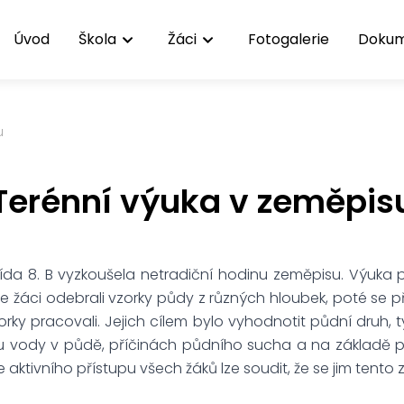
Úvod
Škola
Žáci
Fotogalerie
Doku
u
Terénní výuka v zeměpis
třída 8. B vyzkoušela netradiční hodinu zeměpisu. Výuka 
 žáci odebrali vzorky půdy z různých hloubek, poté se př
rky pracovali. Jejich cílem bylo vyhodnotit půdní druh, 
u vody v půdě, příčinách půdního sucha a na základě
e aktivního přístupu všech žáků lze soudit, že se jim tento z