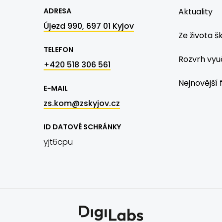
ADRESA
Aktuality
Újezd 990, 697 01 Kyjov
Ze života š
TELEFON
Rozvrh vyu
+420 518 306 561
Nejnovější 
E-MAIL
zs.kom@zskyjov.cz
ID DATOVÉ SCHRÁNKY
yjt6cpu