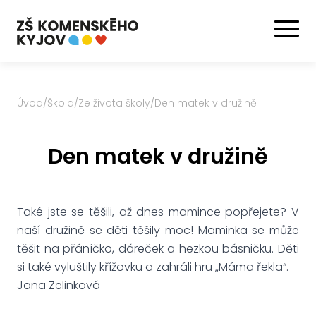
Úvod
/
Škola
/
Ze života školy
/
Den matek v družině
Den matek v družině
Také jste se těšili, až dnes mamince popřejete? V
naší družině se děti těšily moc! Maminka se může
těšit na přáníčko, dáreček a hezkou básničku. Děti
si také vyluštily křížovku a zahráli hru „Máma řekla“.
Jana Zelinková