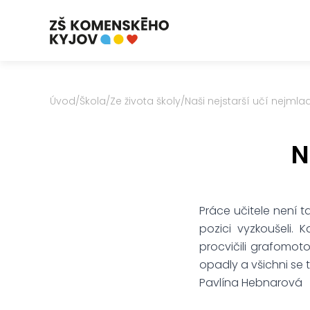
Úvod
/
Škola
/
Ze života školy
/
Naši nejstarší učí nejmla
N
Práce učitele není t
pozici vyzkoušeli. 
procvičili grafomot
opadly a všichni se t
Pavlína Hebnarová