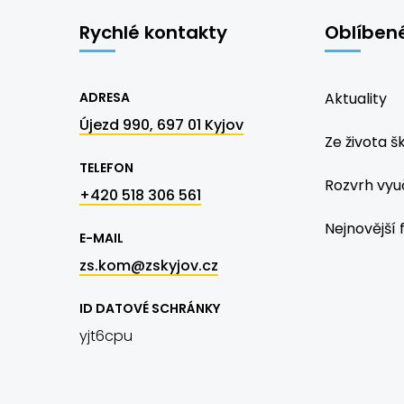
Rychlé kontakty
Oblíben
ADRESA
Aktuality
Újezd 990, 697 01 Kyjov
Ze života š
TELEFON
Rozvrh vyu
+420 518 306 561
Nejnovější 
E-MAIL
zs.kom@zskyjov.cz
ID DATOVÉ SCHRÁNKY
yjt6cpu