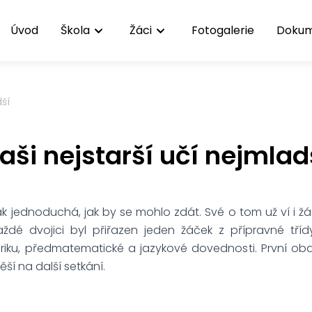
Úvod
Škola
Žáci
Fotogalerie
Doku
dší
aši nejstarší učí nejmlad
ak jednoduchá, jak by se mohlo zdát. Své o tom už ví i žáci
Každé dvojici byl přiřazen jeden žáček z přípravné tříd
oriku, předmatematické a jazykové dovednosti. První ob
ěší na další setkání.