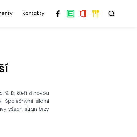
menty
Kontakty
ší
 9. D, kteří si novou
y. Společnými silami
avy všech stran brzy