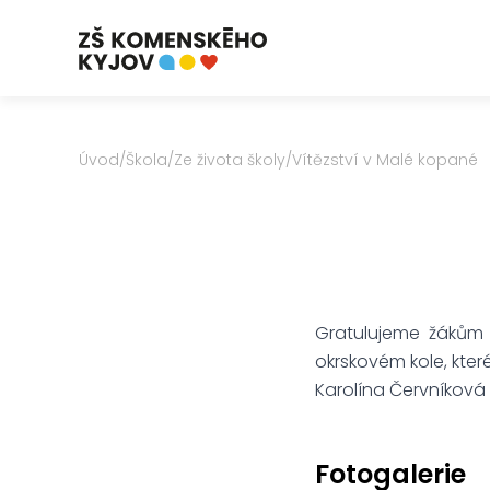
Úvod
/
Škola
/
Ze života školy
/
Vítězství v Malé kopané
Gratulujeme žákům 8.
okrskovém kole, kter
Karolína Červníková
Fotogalerie