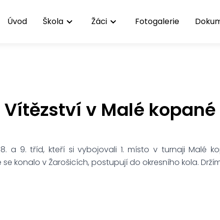
Úvod
Škola
Žáci
Fotogalerie
Doku
Vítězství v Malé kopané
 a 9. tříd, kteří si vybojovali 1. místo v turnaji Malé k
é se konalo v Žarošicích, postupují do okresního kola. Drží