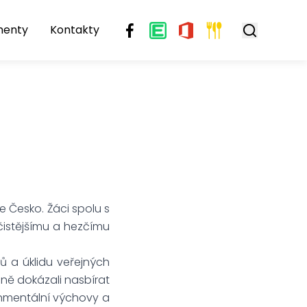
menty
Kontakty
e Česko. Žáci spolu s
 čistějšímu a hezčímu
ů a úklidu veřejných
čně dokázali nasbírat
ronmentální výchovy a