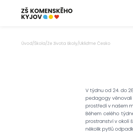
Úvod
/
Škola
/
Ze života školy
/
Ukliďme Česko
V týdnu od 24. do 28
pedagogy věnovali sv
prostředí v našem m
Během celého týdne 
prostranství v okolí
několik pytlů odpadk