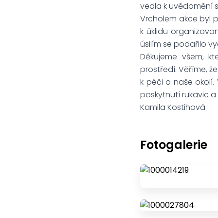
vedla k uvědomění si
Vrcholem akce byl p
k úklidu organizov
úsilím se podařilo vyč
Děkujeme všem, kteř
prostředí. Věříme, že
k péči o naše okolí
poskytnutí rukavic a
Kamila Kostihová
Fotogalerie