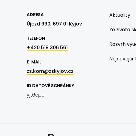
ADRESA
Aktuality
Újezd 990, 697 01 Kyjov
Ze života š
TELEFON
Rozvrh vyu
+420 518 306 561
Nejnovější 
E-MAIL
zs.kom@zskyjov.cz
ID DATOVÉ SCHRÁNKY
yjt6cpu