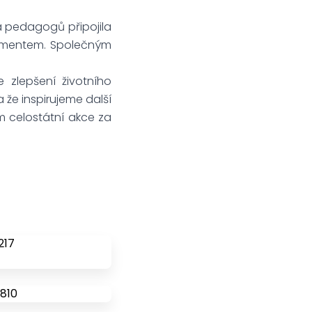
a pedagogů připojila
lamentem. Společným
e zlepšení životního
a že inspirujeme další
m celostátní akce za