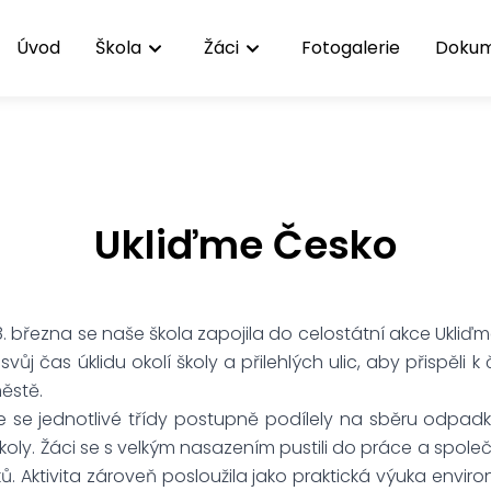
Úvod
Škola
Žáci
Fotogalerie
Doku
Ukliďme Česko
. března se naše škola zapojila do celostátní akce Ukliďm
ůj čas úklidu okolí školy a přilehlých ulic, aby přispěli k
ěstě.
se jednotlivé třídy postupně podílely na sběru odpadk
 školy. Žáci se s velkým nasazením pustili do práce a spole
ů. Aktivita zároveň posloužila jako praktická výuka envi