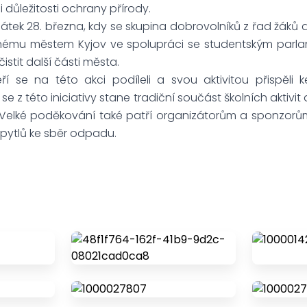
 důležitosti ochrany přírody.
átek 28. března, kdy se skupina dobrovolníků z řad žáků 
anému městem Kyjov ve spolupráci se studentským par
istit další části města.
í se na této akci podíleli a svou aktivitou přispěli k
 se z této iniciativy stane tradiční součást školních aktivit 
. Velké poděkování také patří organizátorům a sponzorů
 pytlů ke sběr odpadu.