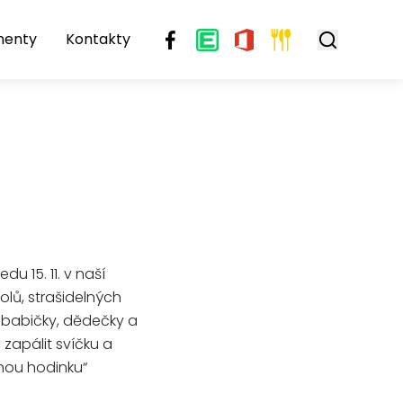
menty
Kontakty
du 15. 11. v naší
olů, strašidelných
ababičky, dědečky a
 zapálit svíčku a
rnou hodinku“