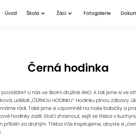
Úvod
Škola
Žáci
Fotogalerie
Doku
Černá hodinka
i povídáte? U nás ve školní družině ANO. A tak jsme si ve stře
linková, udělali „ČERNOU HODINKU“. Hodinku plnou zábavy, úk
 máme rádi. Také jsme si vzpomněli na naše babičky a pr
ově hodinky zažili. Stačí zhasnout, sejít se třeba v kuchyni,
n příběh za druhým. Třeba Vás inspirujeme, abyste si „če
.