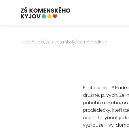
Úvod
/
Škola
/
Ze života školy
/
Černá hodinka
Bojíte se rádi? Rádi s
družině, p. vych. Ze
příběhů a všeho, co
pradědečky, kteří tak
nechat plynout jede
vyzkoušeli i vy, doma