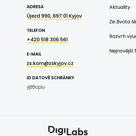
ADRESA
Aktuality
Újezd 990, 697 01 Kyjov
Ze života š
TELEFON
Rozvrh vyu
+420 518 306 561
Nejnovější 
E-MAIL
zs.kom@zskyjov.cz
ID DATOVÉ SCHRÁNKY
yjt6cpu