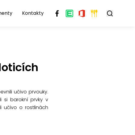
menty
Kontakty
oticích
evnili učivo prvouky.
i si barokní prvky v
 učivo o rostlinách