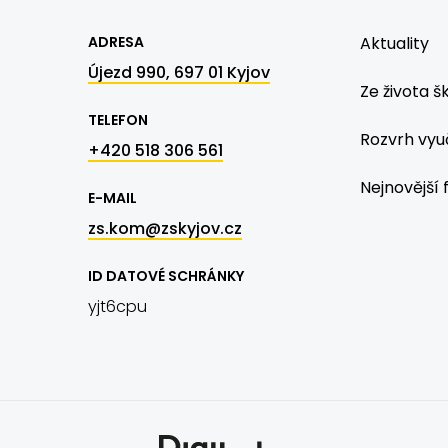
ADRESA
Aktuality
Újezd 990, 697 01 Kyjov
Ze života š
TELEFON
Rozvrh vyu
+420 518 306 561
Nejnovější 
E-MAIL
zs.kom@zskyjov.cz
ID DATOVÉ SCHRÁNKY
yjt6cpu