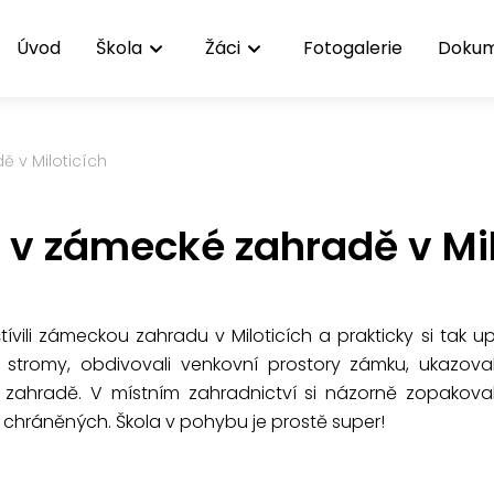
Úvod
Škola
Žáci
Fotogalerie
Doku
ě v Miloticích
i v zámecké zahradě v Mil
štívili zámeckou zahradu v Miloticích a prakticky si tak up
a stromy, obdivovali venkovní prostory zámku, ukazoval
zahradě. V místním zahradnictví si názorně zopakovali
i chráněných. Škola v pohybu je prostě super!