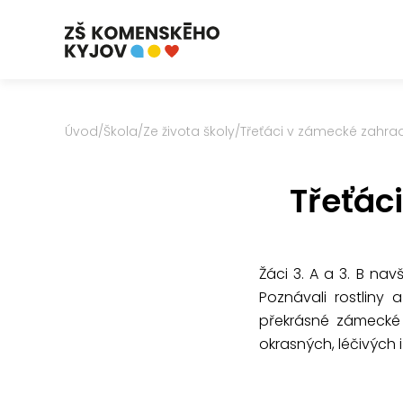
Úvod
/
Škola
/
Ze života školy
/
Třeťáci v zámecké zahrad
Třeťác
Žáci 3. A a 3. B nav
Poznávali rostliny 
překrásné zámecké 
okrasných, léčivých 