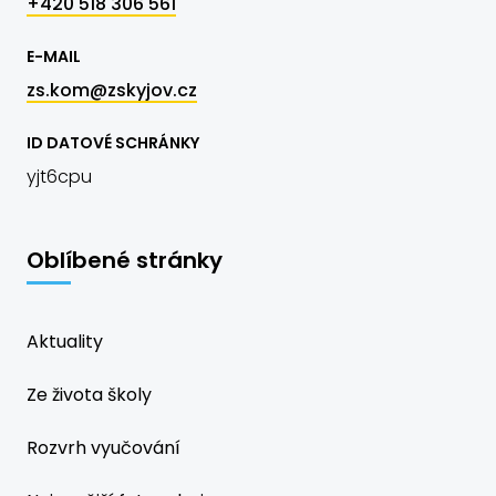
+420 518 306 561
E-MAIL
zs.kom@zskyjov.cz
ID DATOVÉ SCHRÁNKY
yjt6cpu
Oblíbené stránky
Aktuality
Ze života školy
Rozvrh vyučování