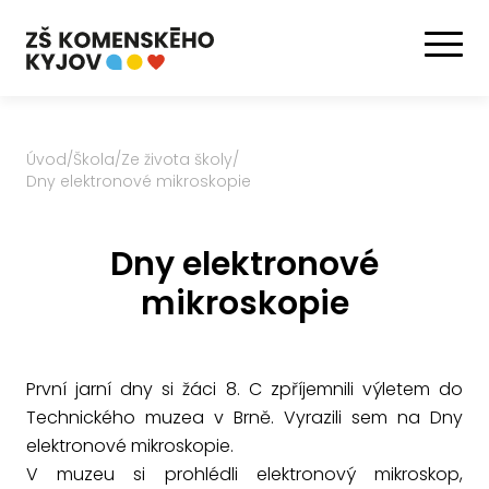
Úvod
/
Škola
/
Ze života školy
/
Dny elektronové mikroskopie
Dny elektronové
mikroskopie
První jarní dny si žáci 8. C zpříjemnili výletem do
Technického muzea v Brně. Vyrazili sem na Dny
elektronové mikroskopie.
V muzeu si prohlédli elektronový mikroskop,