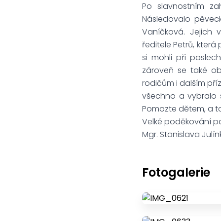
Po slavnostním za
Následovalo pěvecké
Vaníčková. Jejich
ředitele Petrů, která
si mohli při posle
zároveň se také ob
rodičům i dalším příz
všechno a vybralo 
Pomozte dětem, a to
Velké poděkování pat
Mgr. Stanislava Julín
Fotogalerie