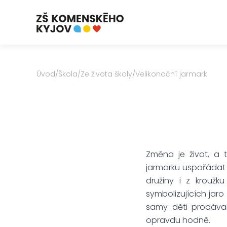
Úvod
/
Škola
/
Ze života školy
/
Velikonoční jarmark
Změna je život, a 
jarmarku uspořádat j
družiny i z kroužk
symbolizujících jaro
samy děti prodávaly
opravdu hodně.