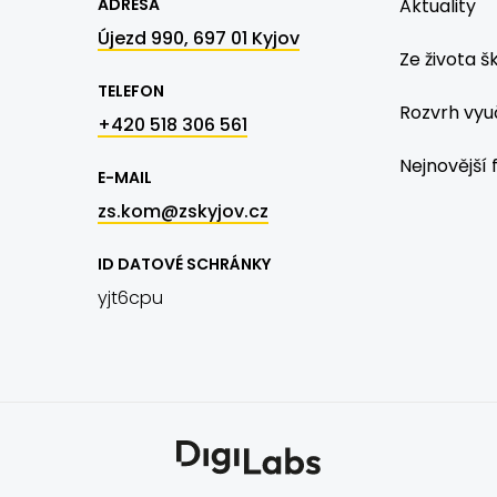
ADRESA
Aktuality
Újezd 990, 697 01 Kyjov
Ze života š
TELEFON
Rozvrh vyu
+420 518 306 561
Nejnovější 
E-MAIL
zs.kom@zskyjov.cz
ID DATOVÉ SCHRÁNKY
yjt6cpu