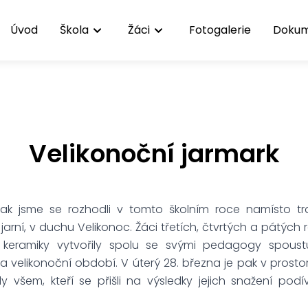
Úvod
Škola
Žáci
Fotogalerie
Doku
Velikonoční jarmark
tak jsme se rozhodli v tomto školním roce namísto t
arní, v duchu Velikonoc. Žáci třetích, čtvrtých a pátých ro
u keramiky vytvořily spolu se svými pedagogy spous
 a velikonoční období. V úterý 28. března je pak v prost
 všem, kteří se přišli na výsledky jejich snažení pod