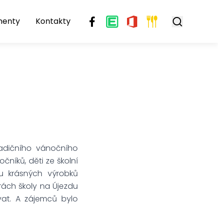
menty
Kontakty
radičního vánočního
čníků, děti ze školní
tu krásných výrobků
orách školy na Újezdu
ívat. A zájemců bylo