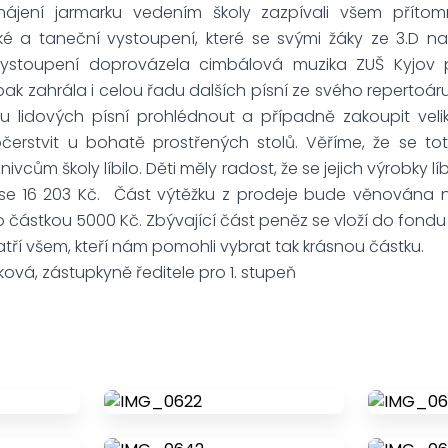
hájení jarmarku vedením školy zazpívali všem přítom
 a taneční vystoupení, které se svými žáky ze 3.D nac
 vystoupení doprovázela cimbálová muzika ZUŠ Kyjo
 pak zahrála i celou řadu dalších písní ze svého repertoár
chu lidových písní prohlédnout a případně zakoupit vel
čerstvit u bohatě prostřených stolů. Věříme, že se to
nivcům školy líbilo. Děti měly radost, že se jejich výrobky lí
se 16 203 Kč. Část výtěžku z prodeje bude věnována na 
 částkou 5000 Kč. Zbývající část peněz se vloží do fondu
ří všem, kteří nám pomohli vybrat tak krásnou částku.
ková, zástupkyně ředitele pro 1. stupeň