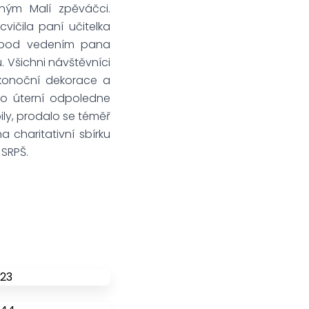
ným Malí zpěváčci.
vičila paní učitelka
v pod vedením pana
u. Všichni návštěvníci
ikonoční dekorace a
to úterní odpoledne
bily, prodalo se téměř
charitativní sbírku
 SRPŠ.