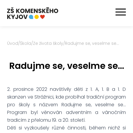
Úvod
/
Škola
/
Ze života školy
/
Radujme se, veselme se...
Radujme se, veselme se...
2. prosince 2022 navštívily děti z 1. A, 1. B a 1. D
skanzen ve Strážnici, kde probíhal tradiční program
pro školy s názvem Radujme se, veselme se…
Program byl věnován adventním a vánočním
tradicím z přelomu 19. a 20. století.
Děti si vyzkoušely různé činnosti, během nichž si