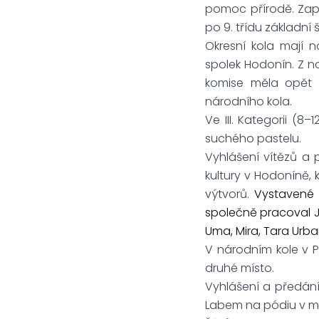
pomoc přírodě. Zapo
po 9. třídu základní š
Okresní kola mají n
spolek Hodonín. Z n
komise měla opět n
národního kola.
Ve III. Kategorii (8
suchého pastelu.
Vyhlášení vítězů a
kultury v Hodoníně, 
výtvorů.
Vystavené 
společně pracoval Jo
Uma, Mira, Tara Urba
V národním kole v Pr
druhé místo.
Vyhlášení a předání
Labem na pódiu v my