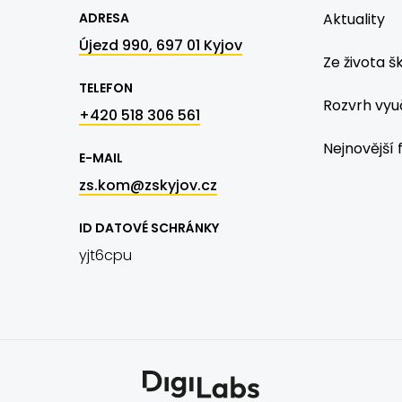
ADRESA
Aktuality
Újezd 990, 697 01 Kyjov
Ze života š
TELEFON
Rozvrh vyu
+420 518 306 561
Nejnovější 
E-MAIL
zs.kom@zskyjov.cz
ID DATOVÉ SCHRÁNKY
yjt6cpu