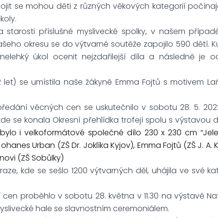
jit se mohou děti z různých věkových kategorií počína
koly.
a starosti příslušné myslivecké spolky, v našem případ
ašeho okresu se do výtvarné soutěže zapojilo 590 dětí. K
elehký úkol ocenit nejzdařilejší díla a následně je 
–12 let) se umístila naše žákyně Emma Fojtů s motivem La
 předání věcných cen se uskutečnilo v sobotu 28. 5. 20
kde se konala Okresní přehlídka trofejí spolu s výstavou
bylo i velkoformátové společné dílo 230 x 230 cm “Jele
hanes Urban (ZŠ Dr. Joklíka Kyjov), Emma Fojtů (ZŠ J. A.
novi (ZŠ Sobůlky)
aze, kde se sešlo 1200 výtvarných děl, uhájila ve své ka
 cen proběhlo v sobotu 28. května v 11.30 na výstavě Na
slivecké hale se slavnostním ceremoniálem.