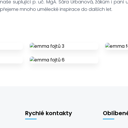
aše suplující p. uč. MgA. Sára Urbanová, žákům i paní 
a přejeme mnoho umělecké inspirace do dalších let.
Rychlé kontakty
Oblíben