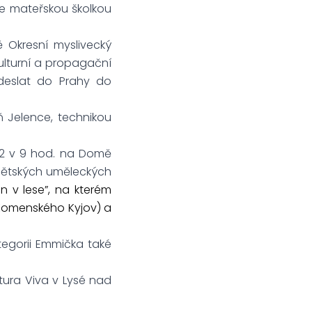
je mateřskou školkou
ě Okresní myslivecký
ulturní a propagační
odeslat do Prahy do
ň Jelence, technikou
22 v 9 hod. na Domě
 dětských uměleckých
n v lese”, na kterém
 Komenského Kyjov) a
tegorii Emmička také
tura Viva v Lysé nad