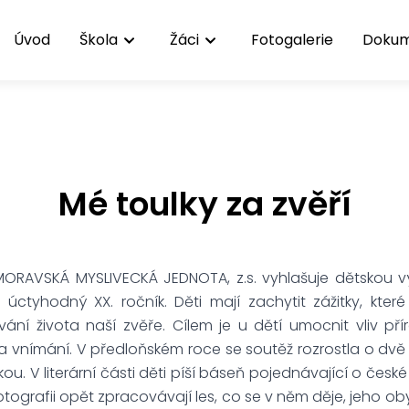
Úvod
Škola
Žáci
Fotogalerie
Doku
Mé toulky za zvěří
RAVSKÁ MYSLIVECKÁ JEDNOTA, z.s. vyhlašuje dětskou v
 úctyhodný XX. ročník. Děti mají zachytit zážitky, které
ání života naší zvěře. Cílem je u dětí umocnit vliv přír
a vnímání. V předloňském roce se soutěž rozrostla o dvě 
ckou. V literární části děti píší báseň pojednávající o české 
 k fotografii opět zpracovávají les, co se v něm děje, jeho o