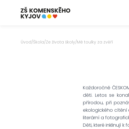
Úvod
/
Škola
/
Ze života školy
/
Mé toulky za zvěří
Každoročně ČESKOMO
děti. Letos se konal
přírodou, při poznáv
ekologického cítění 
literární a fotografi
Děti, které inklinují