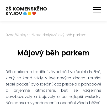
Úvod
/
Škola
/
Ze života školy
/
Májový běh parkem
Májový běh parkem
Běh parkem je tradiční závod dětí ve školní družině,
který se koná vždy v květnových dnech. Letošní
teplé počasí bylo ideální, což přispělo k pohodové
a příjemné atmosféře. Děti se vzájemně
povzbuzovaly a bojovaly o co nejlepší výsledky.
Následovalo vyhodnocení a ocenění všech běžců.