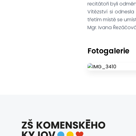
recitátoři byli odmě
Vítězství si odnesl
třetím místě se umís
Mgr. Ivana Řezáčov
Fotogalerie