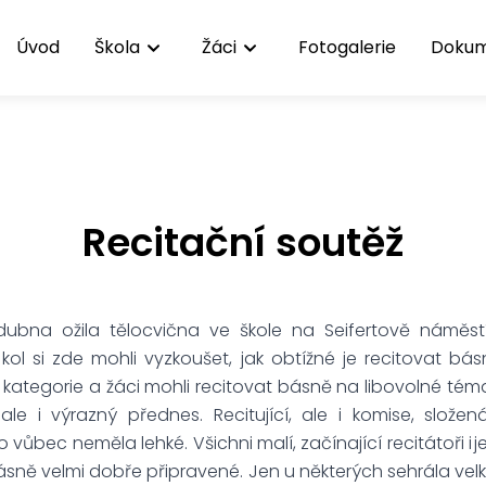
Úvod
Škola
Žáci
Fotogalerie
Doku
Recitační soutěž
bna ožila tělocvična ve škole na Seifertově náměstí r
h kol si zde mohli vyzkoušet, jak obtížné je recitovat bá
kategorie a žáci mohli recitovat básně na libovolné téma
le i výrazný přednes. Recitující, ale i komise, složená
 vůbec neměla lehké. Všichni malí, začínající recitátoři i jej
ásně velmi dobře připravené. Jen u některých sehrála velko