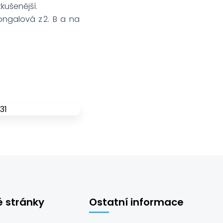
zkušenější.
ongalová z 2. B a na
é stránky
Ostatní informace