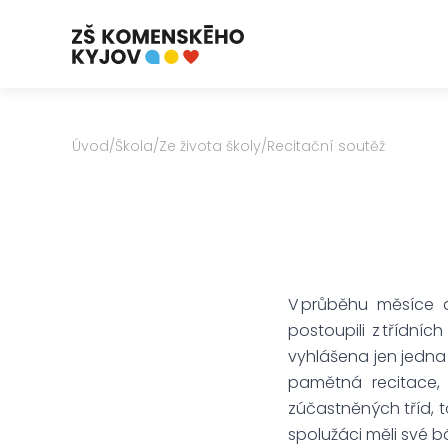
Úvod
/
Škola
/
Ze života školy
/
Recitační soutěž
V průběhu měsíce du
postoupili z třídníc
vyhlášena jen jedna 
pamětná recitace, a
zúčastněných tříd, to
spolužáci měli své b