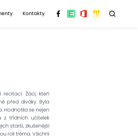
menty
Kontakty
ecitací. Žáci, kteří
sně před diváky. Byla
. Hodnotila se nejen
 z třídních učitelek
ich starší, zkušenější
u roli tréma. Všichni