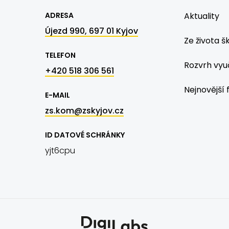
ADRESA
Aktuality
Újezd 990, 697 01 Kyjov
Ze života š
TELEFON
Rozvrh vyu
+420 518 306 561
Nejnovější 
E-MAIL
zs.kom@zskyjov.cz
ID DATOVÉ SCHRÁNKY
yjt6cpu