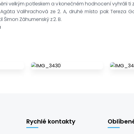
něni velkým potleskem a v konečném hodnocení vyhráli ti 
a Agáta Valihrachová ze 2. A, druhé místo pak Tereza G
til Šimon Záhumenský z 2. B.
á
Rychlé kontakty
Oblíben