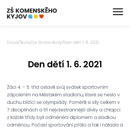
Úvod
/
Škola
/
Ze života školy
/
Den dětí 1. 6. 2021
Den dětí 1. 6. 2021
Žáci 4. – 5. tříd oslavili svůj svátek sportovním
zápolením na Městském stadionu, které se neslo v
duchu blížící se olympiády. Poměřili si síly celkem v
7 disciplínách a tři nejvšestrannější dívky a chlapci
z každé třídy byli odměněni diplomem a sladkou
odměnou. Počasí sportování přálo a tak i nálada a