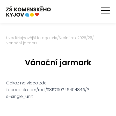
Úvod
/
Nejnovější fotogalerie
/
Školní rok 2025/26
/
Vánoční jarmark
Vánoční jarmark
Odkaz na video zde:
facebook.com/reel/1185790746404845/?
s=single_unit