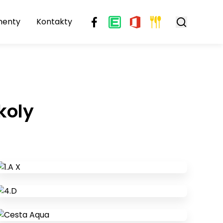
menty
Kontakty
koly