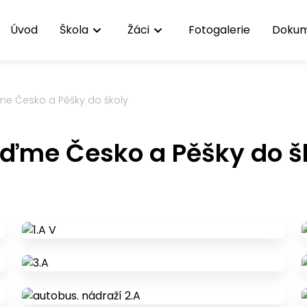
Úvod
Škola
Žáci
Fotogalerie
Doku
me Česko a Pěšky do školy
iďme Česko a Pěšky do š