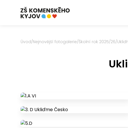
Úvod
/
Nejnovější fotogalerie
/
Školní rok 2025/26
/
Ukliď
Ukl