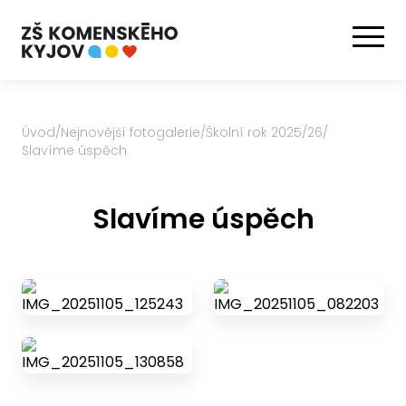
Úvod
/
Nejnovější fotogalerie
/
Školní rok 2025/26
/
Slavíme úspěch
Slavíme úspěch