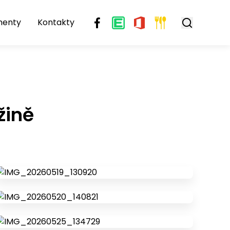
menty
Kontakty
žině