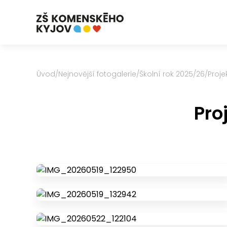
Úvod
/
Nejnovější fotogalerie
/
Školní rok 2025/26
/
Proje
Pro