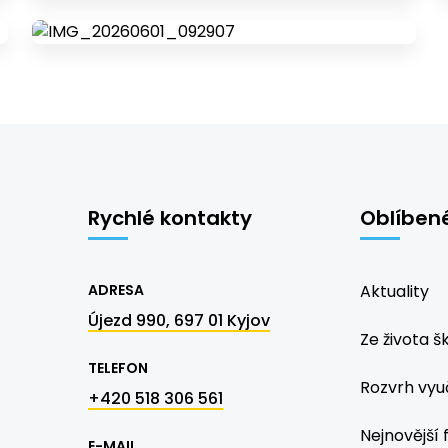
Rychlé kontakty
Oblíben
ADRESA
Aktuality
Újezd 990, 697 01 Kyjov
Ze života š
TELEFON
Rozvrh vyu
+420 518 306 561
Nejnovější 
E-MAIL