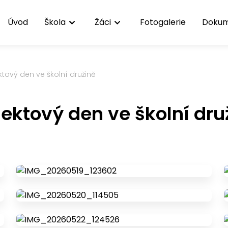
Úvod
Škola
Žáci
Fotogalerie
Doku
ktový den ve školní družině
jektový den ve školní dru