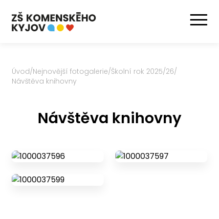
Úvod
/
Nejnovější fotogalerie
/
Školní rok 2025/26
/
Návštěva knihovny
Návštěva knihovny