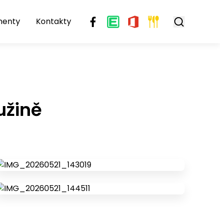
menty
Kontakty
užině