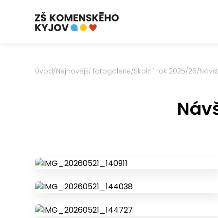
Úvod
/
Nejnovější fotogalerie
/
Školní rok 2025/26
/
Návšt
Návš