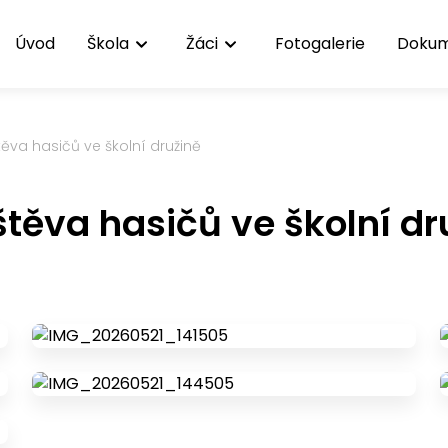
Úvod
Škola
Žáci
Fotogalerie
Doku
ěva hasičů ve školní družině
těva hasičů ve školní dr