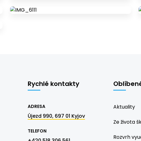
Rychlé kontakty
Oblíben
ADRESA
Aktuality
Újezd 990, 697 01 Kyjov
Ze života š
TELEFON
Rozvrh vyu
+420 518 306 561