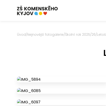
Úvod
/
Nejnovější fotogalerie
/
Školní rok 2025/26
/
Letoš