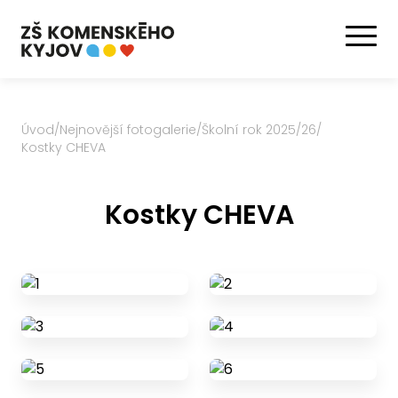
Úvod
/
Nejnovější fotogalerie
/
Školní rok 2025/26
/
Kostky CHEVA
Kostky CHEVA