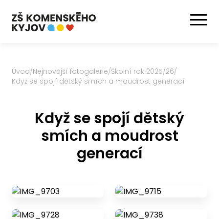
Úvod
/
Nejnovější fotogalerie
/
Školní rok 2025/26
/
Když se spojí dětský smích a moudrost generací
Když se spojí dětský
smích a moudrost
generací