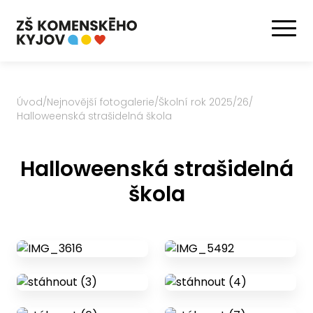
Úvod
/
Nejnovější fotogalerie
/
Školní rok 2025/26
/
Halloweenská strašidelná škola
Halloweenská strašidelná
škola