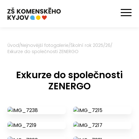
Úvod
/
Nejnovější fotogalerie
/
Školní rok 2025/26
/
Exkurze do společnosti ZENERGO
Exkurze do společnosti
ZENERGO