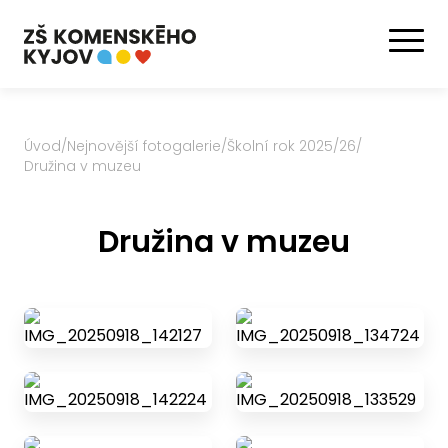
Úvod
/
Nejnovější fotogalerie
/
Školní rok 2025/26
/
Družina v muzeu
Družina v muzeu