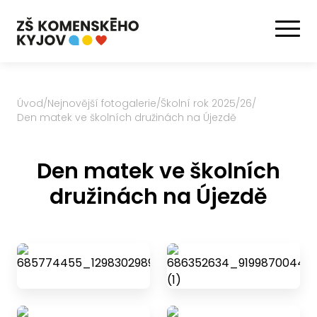
Úvod
/
Nejnovější fotogalerie
/
Školní rok 2025/26
/
Den matek ve školních družinách na Újezdě
Den matek ve školních
družinách na Újezdě