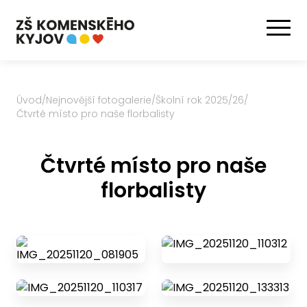
Úvod
/
Nejnovější fotogalerie
/
Školní rok 2025/26
/
Čtvrté místo pro naše florbalisty
Čtvrté místo pro naše
florbalisty