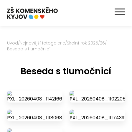
Úvod
/
Nejnovější fotogalerie
/
Školní rok 2025/26
/
Beseda s tlumočnicí
Beseda s tlumočnicí